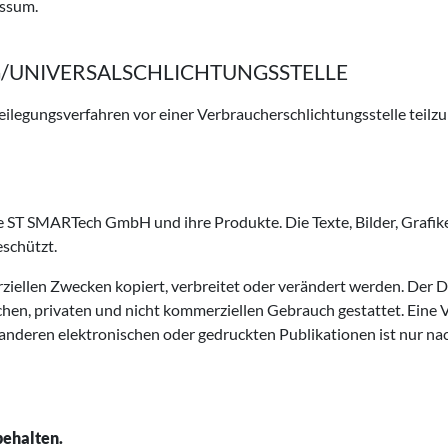
essum.
/UNIVERSAL­SCHLICHTUNGS­STELLE
itbeilegungsverfahren vor einer Verbraucherschlichtungsstelle teil
e ST SMARTech GmbH und ihre Produkte. Die Texte, Bilder, Grafik
eschützt.
erziellen Zwecken kopiert, verbreitet oder verändert werden. Der
en, privaten und nicht kommerziellen Gebrauch gestattet. Eine Ve
nderen elektronischen oder gedruckten Publikationen ist nur na
ehalten.