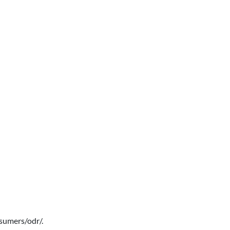
nsumers/odr/
.